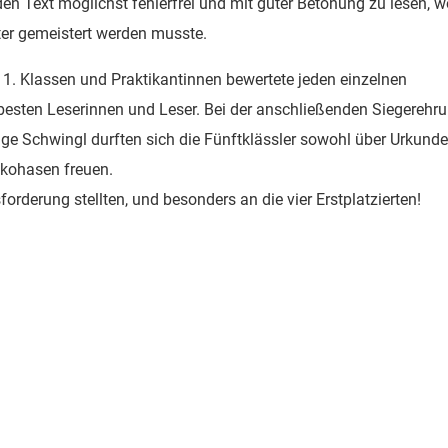
en Text möglichst fehlerfrei und mit guter Betonung zu lesen, w
er gemeistert werden musste.
11. Klassen und Praktikantinnen bewertete jeden einzelnen
 besten Leserinnen und Leser. Bei der anschließenden Siegerehr
Inge Schwingl durften sich die Fünftklässler sowohl über Urkund
okohasen freuen.
orderung stellten, und besonders an die vier Erstplatzierten!