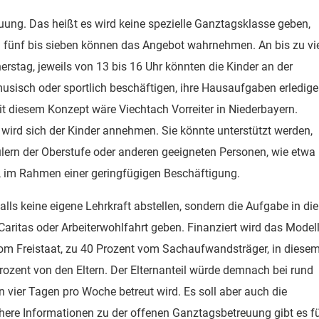
euung. Das heißt es wird keine spezielle Ganztagsklasse geben,
n fünf bis sieben können das Angebot wahrnehmen. An bis zu vi
stag, jeweils von 13 bis 16 Uhr könnten die Kinder an der
usisch oder sportlich beschäftigen, ihre Hausaufgaben erledig
it diesem Konzept wäre Viechtach Vorreiter in Niederbayern.
wird sich der Kinder annehmen. Sie könnte unterstützt werden,
hülern der Oberstufe oder anderen geeigneten Personen, wie etwa
n, im Rahmen einer geringfügigen Beschäftigung.
alls keine eigene Lehrkraft abstellen, sondern die Aufgabe in die
Caritas oder Arbeiterwohlfahrt geben. Finanziert wird das Model
vom Freistaat, zu 40 Prozent vom Sachaufwandsträger, in diese
ozent von den Eltern. Der Elternanteil würde demnach bei rund
 vier Tagen pro Woche betreut wird. Es soll aber auch die
here Informationen zu der offenen Ganztagsbetreuung gibt es f