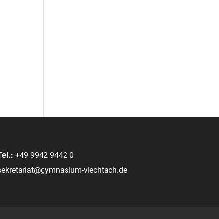
Tel.:
+49 9942 9442 0
sekretariat@gymnasium-viechtach.de