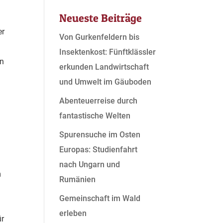
Neueste Beiträge
er
Von Gurkenfeldern bis
Insektenkost: Fünftklässler
en
erkunden Landwirtschaft
und Umwelt im Gäuboden
Abenteuerreise durch
fantastische Welten
Spurensuche im Osten
Europas: Studienfahrt
l
nach Ungarn und
m
Rumänien
Gemeinschaft im Wald
erleben
ür