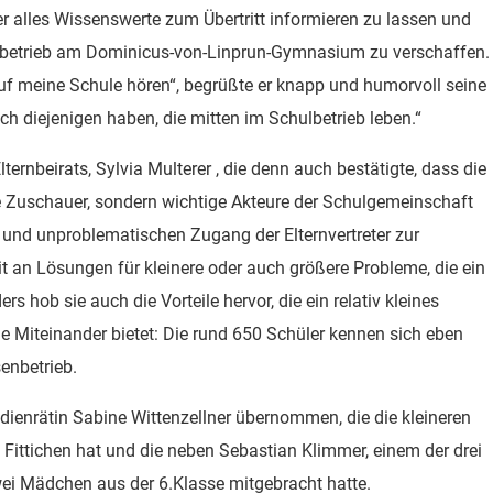
r alles Wissenswerte zum Übertritt informieren zu lassen und
ulbetrieb am Dominicus-von-Linprun-Gymnasium zu verschaffen.
uf meine Schule hören“, begrüßte er knapp und humorvoll seine
ch diejenigen haben, die mitten im Schulbetrieb leben.“
ternbeirats, Sylvia Multerer , die denn auch bestätigte, dass die
ive Zuschauer, sondern wichtige Akteure der Schulgemeinschaft
en und unproblematischen Zugang der Elternvertreter zur
t an Lösungen für kleinere oder auch größere Probleme, die ein
s hob sie auch die Vorteile hervor, die ein relativ kleines
Miteinander bietet: Die rund 650 Schüler kennen sich eben
enbetrieb.
ienrätin Sabine Wittenzellner übernommen, die die kleineren
n Fittichen hat und die neben Sebastian Klimmer, einem der drei
wei Mädchen aus der 6.Klasse mitgebracht hatte.