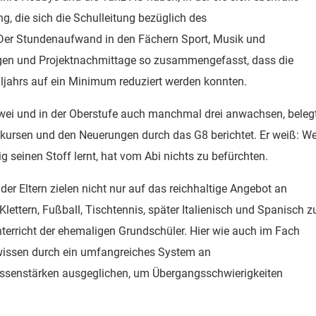
ng, die sich die Schulleitung bezüglich des
 Der Stundenaufwand in den Fächern Sport, Musik und
ngen und Projektnachmittage so zusammengefasst, dass die
jahrs auf ein Minimum reduziert werden konnten.
zwei und in der Oberstufe auch manchmal drei anwachsen, beleg
lkursen und den Neuerungen durch das G8 berichtet. Er weiß: We
 seinen Stoff lernt, hat vom Abi nichts zu befürchten.
der Eltern zielen nicht nur auf das reichhaltige Angebot an
ettern, Fußball, Tischtennis, später Italienisch und Spanisch z
terricht der ehemaligen Grundschüler. Hier wie auch im Fach
issen durch ein umfangreiches System an
lassenstärken ausgeglichen, um Übergangsschwierigkeiten