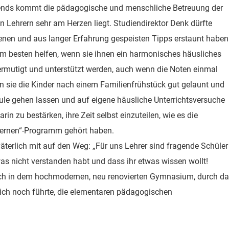
abends kommt die pädagogische und menschliche Betreuung der
n Lehrern sehr am Herzen liegt. Studiendirektor Denk dürfte
enen und aus langer Erfahrung gespeisten Tipps erstaunt haben
 am besten helfen, wenn sie ihnen ein harmonisches häusliches
ermutigt und unterstützt werden, auch wenn die Noten einmal
n sie die Kinder nach einem Familienfrühstück gut gelaunt und
ule gehen lassen und auf eigene häusliche Unterrichtsversuche
arin zu bestärken, ihre Zeit selbst einzuteilen, wie es die
-lernen“-Programm gehört haben.
väterlich mit auf den Weg: „Für uns Lehrer sind fragende Schüler
was nicht verstanden habt und dass ihr etwas wissen wollt!
uch in dem hochmodernen, neu renovierten Gymnasium, durch d
lich noch führte, die elementaren pädagogischen