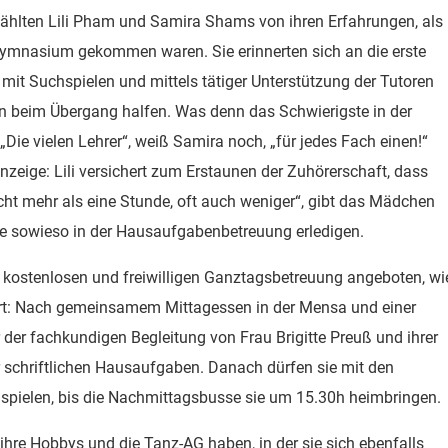
zählten Lili Pham und Samira Shams von ihren Erfahrungen, als
 Gymnasium gekommen waren. Sie erinnerten sich an die erste
mit Suchspielen und mittels tätiger Unterstützung der Tutoren
en beim Übergang halfen. Was denn das Schwierigste in der
ie vielen Lehrer“, weiß Samira noch, „für jedes Fach einen!“
eige: Lili versichert zum Erstaunen der Zuhörerschaft, dass
icht mehr als eine Stunde, oft auch weniger“, gibt das Mädchen
e sowieso in der Hausaufgabenbetreuung erledigen.
 kostenlosen und freiwilligen Ganztagsbetreuung angeboten, wi
tert: Nach gemeinsamem Mittagessen in der Mensa und einer
r der fachkundigen Begleitung von Frau Brigitte Preuß und ihrer
er schriftlichen Hausaufgaben. Danach dürfen sie mit den
 spielen, bis die Nachmittagsbusse sie um 15.30h heimbringen.
ihre Hobbys und die Tanz-AG haben, in der sie sich ebenfalls