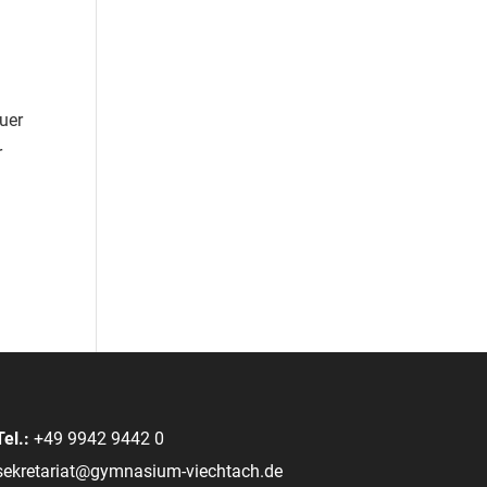
euer
r
Tel.:
+49 9942 9442 0
sekretariat@gymnasium-viechtach.de