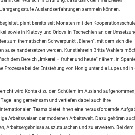
t damit der Wunsch in Erfüllung, dass dank der finanziellen
en Jahrgangsstufe Auslandserfahrungen sammeln können.
begleitet, plant bereits seit Monaten mit den Kooperationsschul
wakei sowie in Klatovy und Orlova in Tschechien an der Umsetzun
Idee zum thematischen Schwerpunkt „Bienen“, mit dem sich die
n auseinandersetzen werden. Kunstlehrerin Britta Wahlers möc
fisch dem Bereich „Imkerei – früher und heute“ nähern, in Spani
 Prozesse bei der Entstehung von Honig unter die Lupe und in 
erricht wird Kontakt zu den Schülern im Ausland aufgenommen,
 Tage lang gemeinsam und vertiefen dabei auch ihre
internationalen Teams bietet ihnen eine herausfordernde Aufga
ängige Arbeitsweisen der modernen Arbeitswelt. Dazu gehören auc
n, Arbeitsergebnisse auszutauschen und zu erweitern. Bei dem