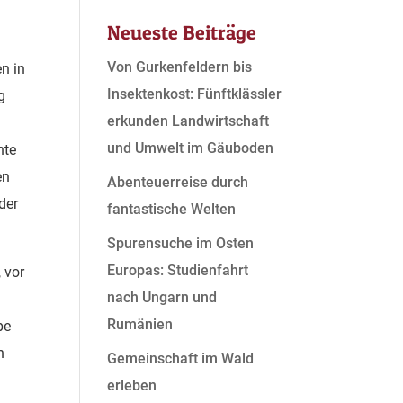
Neueste Beiträge
Von Gurkenfeldern bis
en in
Insektenkost: Fünftklässler
g
erkunden Landwirtschaft
und Umwelt im Gäuboden
hte
en
Abenteuerreise durch
der
fantastische Welten
Spurensuche im Osten
Europas: Studienfahrt
 vor
nach Ungarn und
Rumänien
be
h
Gemeinschaft im Wald
erleben