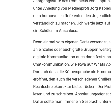
Jahrgangsstufe des Dominicus-von-Linpru
unter Anleitung von Medienprofi Jörg Kabiers
dem humorvollen Referenten den Jugendlic
verständlich zu machen. „Ich werde jetzt auf 
ein Schüler im Anschluss.
Denn einmal vom eigenen Gerät versendet, si
an einzelne oder auch große Gruppen weiterg
digitale Kommunikation auch dann festzuhal
Chatkommunikation, wie etwa auf Whats App
Dadurch dass die Körpersprache als Kommunik
eröffnet, den auch die verschiedenen Smilie
Rechtschreibkorrektur bietet Tücken. Der Pr
lesen und zu schreiben. Absolut ungeeignet 
Dafür sollte man immer ein Gespräch unter 