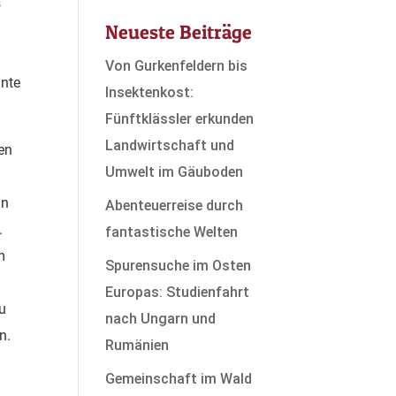
s
Neueste Beiträge
Von Gurkenfeldern bis
nnte
Insektenkost:
Fünftklässler erkunden
Landwirtschaft und
nen
Umwelt im Gäuboden
in
Abenteuerreise durch
.
fantastische Welten
m
Spurensuche im Osten
Europas: Studienfahrt
zu
nach Ungarn und
n.
Rumänien
Gemeinschaft im Wald