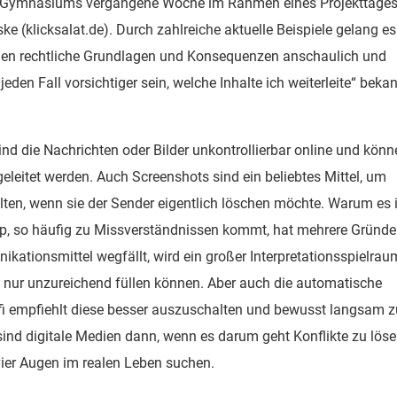
n-Gymnasiums vergangene Woche im Rahmen eines Projekttage
ke (klicksalat.de). Durch zahlreiche aktuelle Beispiele gelang es
hen rechtliche Grundlagen und Konsequenzen anschaulich und
jeden Fall vorsichtiger sein, welche Inhalte ich weiterleite“ beka
nd die Nachrichten oder Bilder unkontrollierbar online und kön
eleitet werden. Auch Screenshots sind ein beliebtes Mittel, um
ten, wenn sie der Sender eigentlich löschen möchte. Warum es 
, so häufig zu Missverständnissen kommt, hat mehrere Gründe
ationsmittel wegfällt, wird ein großer Interpretationsspielrau
s nur unzureichend füllen können. Aber auch die automatische
ofi empfiehlt diese besser auszuschalten und bewusst langsam 
sind digitale Medien dann, wenn es darum geht Konflikte zu löse
vier Augen im realen Leben suchen.